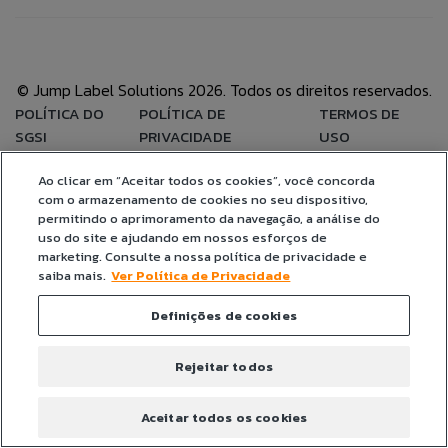
BLOG
ÁREA DO COLABORADOR
© Jump Label Solutions 2026. Todos os direitos reservados.
ANEXAR CURRÍCULO
POLÍTICA DO
POLÍTICA DE
TERMOS DE
FALE CONOSO
SGSI
PRIVACIDADE
USO
Aceito que meus dados sejam utilizados para
Ao clicar em “Aceitar todos os cookies”, você concorda
CANAL DE ÉTICA
possibilitar que a Jump Label identifique e entre em
com o armazenamento de cookies no seu dispositivo,
contato com o titular dos dados para fins de
permitindo o aprimoramento da navegação, a análise do
relacionamento e ações de seleção para vaga.
uso do site e ajudando em nossos esforços de
marketing. Consulte a nossa política de privacidade e
PT
saiba mais.
Ver Política de Privacidade
Definições de cookies
EN
ES
Rejeitar todos
IT
Aceitar todos os cookies