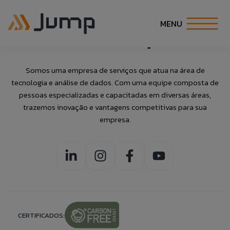
Archive
MENU
INÍCIO
Somos uma empresa de serviços que atua na área de
tecnologia e análise de dados. Com uma equipe composta de
Fale Conosco
Banco de
Talk to Us
SOBRE NÓS
pessoas especializadas e capacitadas em diversas áreas,
trazemos inovação e vantagens competitivas para sua
Currículos
empresa.
SOLUÇÕES
Caso queira realizar alguma reclamação de
If you want to make a complaint anonymously,
maneira anônima, você pode fazê-lo clicando no
you can do so by clicking the button to the side:
Preencha as informações abaixo para
botão ao lado:
ESPECIALIDADES
adicionar suas informações ao nosso banco
ACCESS ANONYMOUS FORM.
ACESSAR FORMULÁRIO ANÔNIMO.
de currículos.
CARREIRA
COE
CERTIFICADOS: