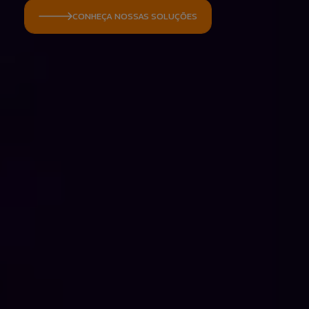
Aceito que meus dados sejam utilizados para
CONHEÇA NOSSAS SOLUÇÕES
possibilitar que a Jump Label identifique e entre em
contato com o titular dos dados para fins de
relacionamento e ações de seleção para vaga.