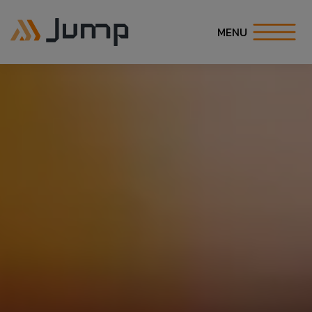
MENU
INÍCIO
SOBRE NÓS
SOLUÇÕES
ESPECIALIDADES
CARREIRA
COE