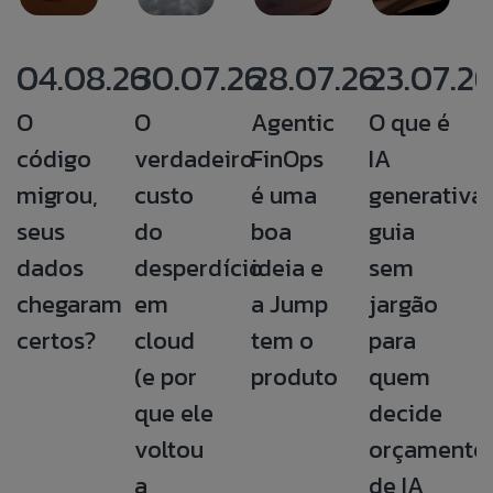
04.08.26
30.07.26
28.07.26
23.07.2
O
O
Agentic
O que é
código
verdadeiro
FinOps
IA
migrou,
custo
é uma
generativa:
seus
do
boa
guia
dados
desperdício
ideia e
sem
chegaram
em
a Jump
jargão
certos?
cloud
tem o
para
(e por
produto
quem
que ele
decide
voltou
orçamento
a
de IA