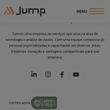
Archive
MENU
INÍCIO
Somos uma empresa de serviços que atua na área de
tecnologia e análise de dados. Com uma equipe composta de
Fale Conosco
Banco de
Talk to Us
SOBRE NÓS
pessoas especializadas e capacitadas em diversas áreas,
trazemos inovação e vantagens competitivas para sua
Currículos
empresa.
SOLUÇÕES
Caso queira realizar alguma reclamação de
If you want to make a complaint anonymously,
maneira anônima, você pode fazê-lo clicando no
you can do so by clicking the button to the side:
Preencha as informações abaixo para
botão ao lado:
ESPECIALIDADES
adicionar suas informações ao nosso banco
ACCESS ANONYMOUS FORM.
ACESSAR FORMULÁRIO ANÔNIMO.
de currículos.
CARREIRA
COE
CERTIFICADOS: