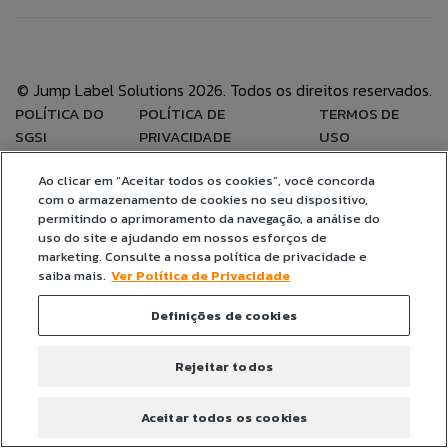
BLOG
ÁREA DO COLABORADOR
© Jump Label Solutions 2026. Todos os direitos reservados.
ANEXAR CURRÍCULO
POLÍTICA DO
POLÍTICA DE
TERMOS DE
FALE CONOSO
SGSI
PRIVACIDADE
USO
Aceito que meus dados sejam utilizados para
Ao clicar em “Aceitar todos os cookies”, você concorda
CANAL DE ÉTICA
possibilitar que a Jump Label identifique e entre em
com o armazenamento de cookies no seu dispositivo,
contato com o titular dos dados para fins de
permitindo o aprimoramento da navegação, a análise do
relacionamento e ações de seleção para vaga.
uso do site e ajudando em nossos esforços de
marketing. Consulte a nossa política de privacidade e
PT
saiba mais.
Ver Política de Privacidade
Definições de cookies
EN
ES
Rejeitar todos
IT
Aceitar todos os cookies