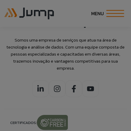
Archive
MENU
INÍCIO
Somos uma empresa de serviços que atua na área de
tecnologia e análise de dados. Com uma equipe composta de
Fale Conosco
Banco de
Talk to Us
SOBRE NÓS
pessoas especializadas e capacitadas em diversas áreas,
trazemos inovação e vantagens competitivas para sua
Currículos
empresa.
SOLUÇÕES
Caso queira realizar alguma reclamação de
If you want to make a complaint anonymously,
maneira anônima, você pode fazê-lo clicando no
you can do so by clicking the button to the side:
Preencha as informações abaixo para
botão ao lado:
ESPECIALIDADES
adicionar suas informações ao nosso banco
ACCESS ANONYMOUS FORM.
ACESSAR FORMULÁRIO ANÔNIMO.
de currículos.
CARREIRA
COE
CERTIFICADOS: