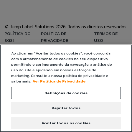
BLOG
ÁREA DO COLABORADOR
© Jump Label Solutions 2026. Todos os direitos reservados.
ANEXAR CURRÍCULO
POLÍTICA DO
POLÍTICA DE
TERMOS DE
FALE CONOSO
SGSI
PRIVACIDADE
USO
Aceito que meus dados sejam utilizados para
Ao clicar em “Aceitar todos os cookies”, você concorda
CANAL DE ÉTICA
possibilitar que a Jump Label identifique e entre em
com o armazenamento de cookies no seu dispositivo,
contato com o titular dos dados para fins de
permitindo o aprimoramento da navegação, a análise do
relacionamento e ações de seleção para vaga.
uso do site e ajudando em nossos esforços de
marketing. Consulte a nossa política de privacidade e
PT
saiba mais.
Ver Política de Privacidade
Definições de cookies
EN
ES
Rejeitar todos
IT
Aceitar todos os cookies