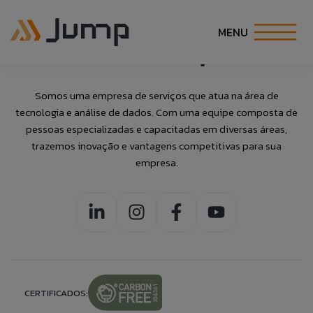
Archive
MENU
INÍCIO
Somos uma empresa de serviços que atua na área de
tecnologia e análise de dados. Com uma equipe composta de
Fale Conosco
Banco de
Talk to Us
SOBRE NÓS
pessoas especializadas e capacitadas em diversas áreas,
trazemos inovação e vantagens competitivas para sua
Currículos
empresa.
SOLUÇÕES
Caso queira realizar alguma reclamação de
If you want to make a complaint anonymously,
maneira anônima, você pode fazê-lo clicando no
you can do so by clicking the button to the side:
Preencha as informações abaixo para
botão ao lado:
ESPECIALIDADES
adicionar suas informações ao nosso banco
ACCESS ANONYMOUS FORM.
ACESSAR FORMULÁRIO ANÔNIMO.
de currículos.
CARREIRA
COE
CERTIFICADOS: