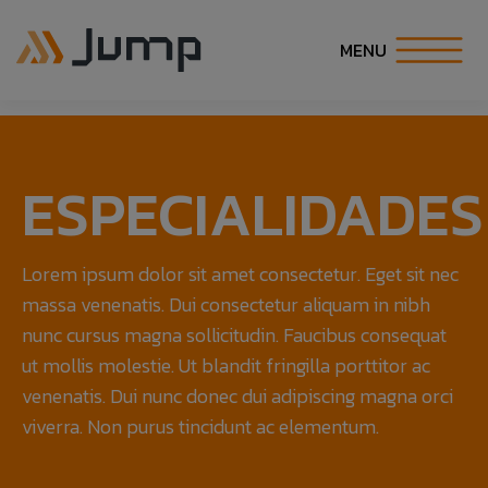
MENU
INÍCIO
ESPECIALIDADES
SOBRE NÓS
SOLUÇÕES
Lorem ipsum dolor sit amet consectetur. Eget sit nec
massa venenatis. Dui consectetur aliquam in nibh
ESPECIALIDADES
nunc cursus magna sollicitudin. Faucibus consequat
ut mollis molestie. Ut blandit fringilla porttitor ac
CARREIRA
venenatis. Dui nunc donec dui adipiscing magna orci
viverra. Non purus tincidunt ac elementum.
COE