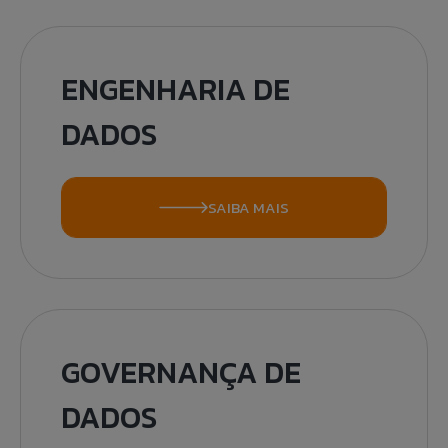
ENGENHARIA DE
DADOS
SAIBA MAIS
GOVERNANÇA DE
Fale Conosco
Banco de
Talk to Us
DADOS
Currículos
Caso queira realizar alguma reclamação de