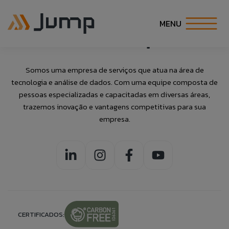
Archive
MENU
INÍCIO
Somos uma empresa de serviços que atua na área de
tecnologia e análise de dados. Com uma equipe composta de
Fale Conosco
Banco de
Talk to Us
SOBRE NÓS
pessoas especializadas e capacitadas em diversas áreas,
trazemos inovação e vantagens competitivas para sua
Currículos
empresa.
SOLUÇÕES
Caso queira realizar alguma reclamação de
If you want to make a complaint anonymously,
maneira anônima, você pode fazê-lo clicando no
you can do so by clicking the button to the side:
Preencha as informações abaixo para
botão ao lado:
ESPECIALIDADES
adicionar suas informações ao nosso banco
ACCESS ANONYMOUS FORM.
ACESSAR FORMULÁRIO ANÔNIMO.
de currículos.
CARREIRA
COE
CERTIFICADOS: