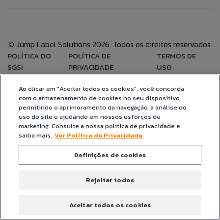
BLOG
ÁREA DO COLABORADOR
© Jump Label Solutions 2026. Todos os direitos reservados.
ANEXAR CURRÍCULO
POLÍTICA DO
POLÍTICA DE
TERMOS DE
FALE CONOSO
SGSI
PRIVACIDADE
USO
Aceito que meus dados sejam utilizados para
Ao clicar em “Aceitar todos os cookies”, você concorda
CANAL DE ÉTICA
possibilitar que a Jump Label identifique e entre em
com o armazenamento de cookies no seu dispositivo,
contato com o titular dos dados para fins de
permitindo o aprimoramento da navegação, a análise do
relacionamento e ações de seleção para vaga.
uso do site e ajudando em nossos esforços de
marketing. Consulte a nossa política de privacidade e
PT
saiba mais.
Ver Política de Privacidade
Definições de cookies
EN
ES
Rejeitar todos
IT
Aceitar todos os cookies