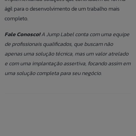
ágil para o desenvolvimento de um trabalho mais
completo.
Fale Conosco!
A Jump Label conta com uma equipe
de profissionais qualificados, que buscam não
ANEXAR CURRÍCULO
apenas uma solução técnica, mas um valor atrelado
e com uma implantação assertiva, focando assim em
Aceito que meus dados sejam utilizados para
uma solução completa para seu negócio.
possibilitar que a Jump Label identifique e entre em
contato com o titular dos dados para fins de
relacionamento e ações de seleção para vaga.