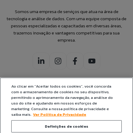
Somos uma empresa de serviços que atua na área de
tecnologia e análise de dados. Com uma equipe composta de
pessoas especializadas e capacitadas em diversas áreas,
trazemos inovação e vantagens competitivas para sua
empresa.
Ao clicar em “Aceitar todos os cookies”, você concorda
com o armazenamento de cookies no seu dispositivo,
CERTIFICADOS:
permitindo o aprimoramento da navegação, a análise do
uso do site e ajudando em nossos esforços de
marketing. Consulte a nossa política de privacidade e
saiba mais.
Ver Política de Privacidade
Definições de cookies
© Jump Label Solutions 2026. Todos os direitos reservados.