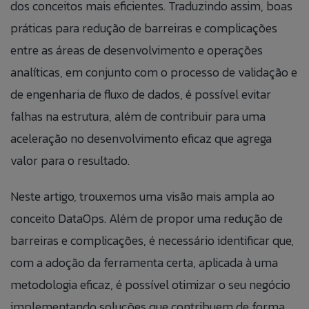
dos conceitos mais eficientes. Traduzindo assim, boas
práticas para redução de barreiras e complicações
entre as áreas de desenvolvimento e operações
analíticas, em conjunto com o processo de validação e
de engenharia de fluxo de dados, é possível evitar
falhas na estrutura, além de contribuir para uma
aceleração no desenvolvimento eficaz que agrega
Fale Conosco
Banco de
valor para o resultado.
Talk to Us
Currículos
Neste artigo, trouxemos uma visão mais ampla ao
Caso queira realizar alguma reclamação de
If you want to make a complaint anonymously,
conceito DataOps. Além de propor uma redução de
maneira anônima, você pode fazê-lo clicando no
you can do so by clicking the button to the side:
Preencha as informações abaixo para
botão ao lado:
barreiras e complicações, é necessário identificar que,
adicionar suas informações ao nosso banco
ACCESS ANONYMOUS FORM.
ACESSAR FORMULÁRIO ANÔNIMO.
com a adoção da ferramenta certa, aplicada à uma
de currículos.
metodologia eficaz, é possível otimizar o seu negócio
implementando soluções que contribuem de forma