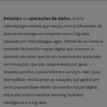
BLOG
DataOps
ou
operações de dados
, é uma
ÁREA DO COLABORADOR
metodologia recente que nasceu com profissionais da
FALE CONOSO
área de tecnologia em conjunto com o big data,
baseado em metodologias ágeis. Diante de um cenário
CANAL DE ÉTICA
iminente de transformação digital que vivemos, é
possível perceber que há um investimento acelerado
em inovações, que são responsáveis por gerar
PT
impacto positivo para produtos e serviços. Mas, para
EN
exemplificar, destacamos as soluções que ganharam
certa popularidade diante da transformação digital,
ES
entre eles está o machine learning, business
IT
intelligence e o big data.