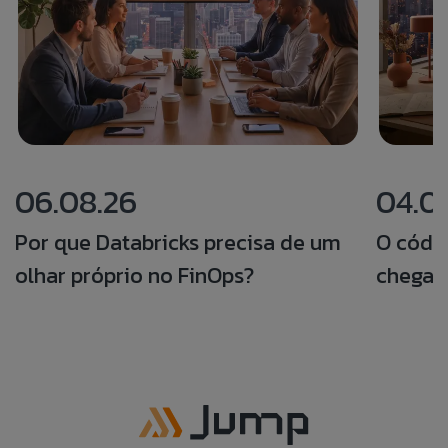
06.08.26
04.0
Por que Databricks precisa de um
O códi
olhar próprio no FinOps?
chegar