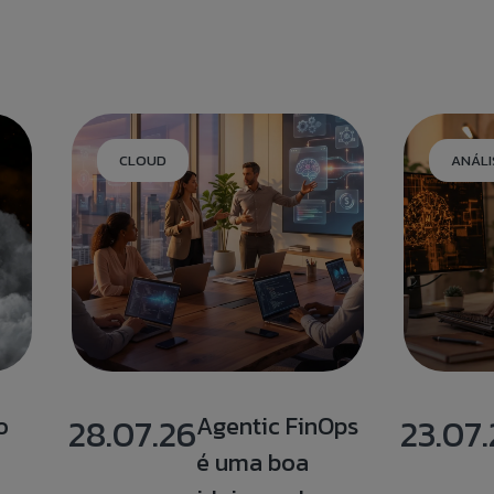
CLOUD
ANÁLI
o
28.07.26
Agentic FinOps
23.07
é uma boa