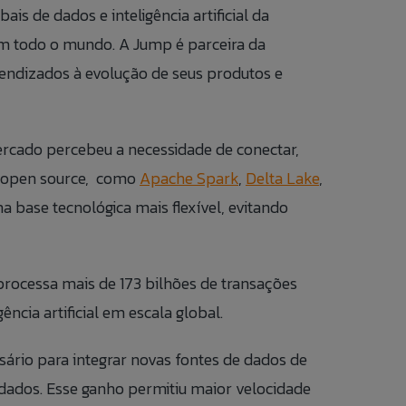
is de dados e inteligência artificial da
em todo o mundo. A Jump é parceira da
rendizados à evolução de seus produtos e
 DO COLABORADOR
CONOSO
ercado percebeu a necessidade de conectar,
as open source, como
Apache Spark
,
Delta Lake
,
 DE ÉTICA
base tecnológica mais flexível, evitando
PT
 processa mais de 173 bilhões de transações
ncia artificial em escala global.
EN
sário para integrar novas fontes de dados de
ES
dados. Esse ganho permitiu maior velocidade
IT