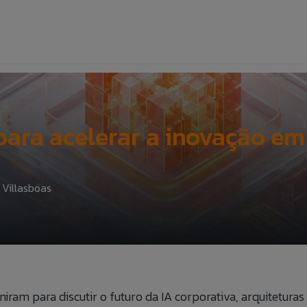
INÍCIO
SOBRE NÓ
para acelerar a inovação em
SOLUÇÕE
 Villasboas
ESPECIAL
CARREIRA
COE
uniram para discutir o futuro da IA corporativa, arquitetu