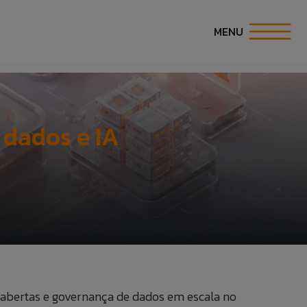
MENU
S
 dados e IA
S
IDADES
ras abertas e governança de dados em escala no