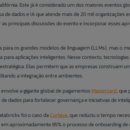
alifórnia. Este já é considerado um dos maiores eventos globa
BLOG
sa de dados e IA que atende mais de 20 mil organizações 
as principais discussões do evento e incorporar esses ap
ÁREA
FALE 
da para os grandes modelos de linguagem (LLMs), mas o m
a para aplicações inteligentes. Nesse contexto, tecnologi
CANAL
estratégica. Elas permitem que as empresas construam uma 
litando a integração entre ambientes.
envolve a gigante global de pagamentos
Mastercard
, que
 dados para fortalecer governança e iniciativas de inteligê
tabricks foi o caso da
Corteva
, que reduziu o tempo neces
ndo em aproximadamente 85% o processo de onboarding de 