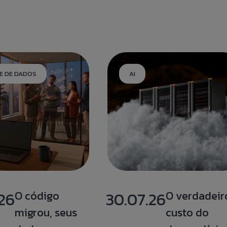
E DE DADOS
AI
26
O código
30.07.26
O verdadeir
migrou, seus
custo do