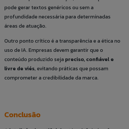
pode gerar textos genéricos ou sem a
profundidade necessária para determinadas
Aceito que meus dados sejam utilizados para
possibilitar que a Jump Label identifique e entre em
áreas de atuação.
contato com o titular dos dados para fins de
relacionamento e ações de seleção para vaga.
Outro ponto crítico é a transparência e a ética no
uso de IA. Empresas devem garantir que o
conteúdo produzido seja
preciso, confiável e
livre de viés
, evitando práticas que possam
comprometer a credibilidade da marca.
Conclusão