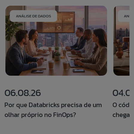
ANÁLISE DE DADOS
ANÁL
06.08.26
04.0
Por que Databricks precisa de um
O códi
olhar próprio no FinOps?
chegar