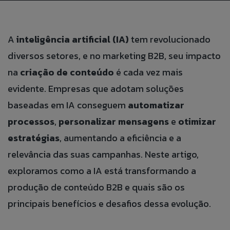
BLOG
A
inteligência artificial (IA)
tem revolucionado
ÁREA DO COLABORADOR
diversos setores, e no marketing B2B, seu impacto
FALE CONOSO
na
criação de conteúdo
é cada vez mais
evidente. Empresas que adotam soluções
CANAL DE ÉTICA
baseadas em IA conseguem
automatizar
processos
,
personalizar mensagens
e
otimizar
estratégias
, aumentando a eficiência e a
PT
relevância das suas campanhas. Neste artigo,
EN
exploramos como a IA está transformando a
produção de conteúdo B2B e quais são os
ES
principais benefícios e desafios dessa evolução.
IT