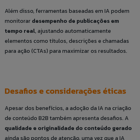
Além disso, ferramentas baseadas em IA podem
Fale Conosco
Banco de
Talk to Us
monitorar
desempenho de publicações em
tempo real
, ajustando automaticamente
Currículos
Caso queira realizar alguma reclamação de
elementos como títulos, descrições e chamadas
If you want to make a complaint anonymously,
maneira anônima, você pode fazê-lo clicando no
you can do so by clicking the button to the side:
para ação (CTAs) para maximizar os resultados.
Preencha as informações abaixo para
botão ao lado:
adicionar suas informações ao nosso banco
ACCESS ANONYMOUS FORM.
ACESSAR FORMULÁRIO ANÔNIMO.
de currículos.
Desafios e considerações éticas
Apesar dos benefícios, a adoção da IA na criação
de conteúdo B2B também apresenta desafios. A
qualidade e originalidade do conteúdo gerado
ANEXAR CURRÍCULO
ainda são pontos de atenção, uma vez que a IA