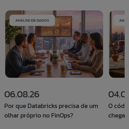
ANÁLISE DE DADOS
ANÁL
06.08.26
04.0
Por que Databricks precisa de um
O códi
olhar próprio no FinOps?
chegar