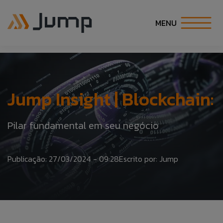
MENU
INÍCIO
SOBRE NÓS
Jump Insight | Blockchain:
SOLUÇÕES
Pilar fundamental em seu negócio
ESPECIALIDADES
Publicação: 27/03/2024 - 09:28
Escrito por: Jump
CARREIRA
COE