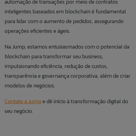
automação de transações por meio de contratos
inteligentes baseados em blockchain é fundamental
Fale Conosco
para lidar com o aumento de pedidos, assegurando
Banco de
Talk to Us
operações eficientes e ágeis.
Currículos
Caso queira realizar alguma reclamação de
If you want to make a complaint anonymously,
Na Jump, estamos entusiasmados com o potencial da
maneira anônima, você pode fazê-lo clicando no
you can do so by clicking the button to the side:
Preencha as informações abaixo para
botão ao lado:
blockchain para transformar seu business,
adicionar suas informações ao nosso banco
ACCESS ANONYMOUS FORM.
ACESSAR FORMULÁRIO ANÔNIMO.
impulsionando eficiência, redução de custos,
de currículos.
transparência e governança corporativa, além de criar
modelos de negócios.
Contate a Jump
e dê início à transformação digital do
seu negócio.
ANEXAR CURRÍCULO