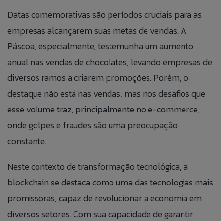
BLOG
Datas comemorativas são períodos cruciais para as
empresas alcançarem suas metas de vendas. A
ÁREA DO COLABORADOR
Páscoa, especialmente, testemunha um aumento
anual nas vendas de chocolates, levando empresas de
FALE CONOSO
diversos ramos a criarem promoções. Porém, o
CANAL DE ÉTICA
destaque não está nas vendas, mas nos desafios que
esse volume traz, principalmente no e-commerce,
onde golpes e fraudes são uma preocupação
PT
constante.
EN
Neste contexto de transformação tecnológica, a
ES
blockchain se destaca como uma das tecnologias mais
promissoras, capaz de revolucionar a economia em
IT
diversos setores. Com sua capacidade de garantir