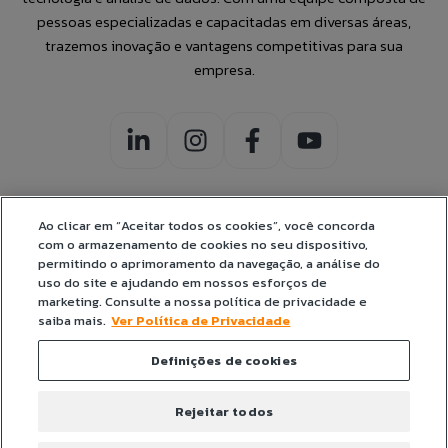
pessoas especializadas e capacitadas em diversas áreas,
trazemos inovação e vantagens competitivas para sua
empresa.
Ao clicar em “Aceitar todos os cookies”, você concorda
com o armazenamento de cookies no seu dispositivo,
CERTIFICADOS:
permitindo o aprimoramento da navegação, a análise do
uso do site e ajudando em nossos esforços de
marketing. Consulte a nossa política de privacidade e
saiba mais.
Ver Política de Privacidade
Definições de cookies
© Jump Label Solutions 2026. Todos os direitos reservados.
POLÍTICA DO
POLÍTICA DE
TERMOS DE
Rejeitar todos
SGSI
PRIVACIDADE
USO