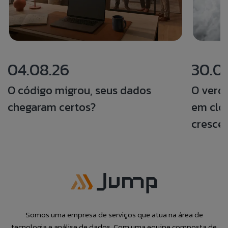
04.08.26
30.0
O código migrou, seus dados
O verd
chegaram certos?
em clou
crescer
Somos uma empresa de serviços que atua na área de
tecnologia e análise de dados. Com uma equipe composta de