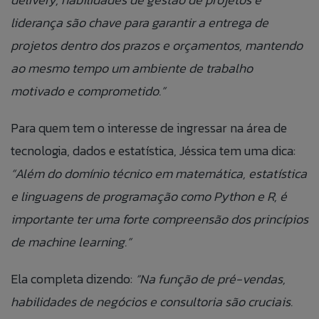
Currículos
liderança são chave para garantir a entrega de
Caso queira realizar alguma reclamação de
If you want to make a complaint anonymously,
projetos dentro dos prazos e orçamentos, mantendo
maneira anônima, você pode fazê-lo clicando no
you can do so by clicking the button to the side:
Preencha as informações abaixo para
botão ao lado:
ao mesmo tempo um ambiente de trabalho
adicionar suas informações ao nosso banco
ACCESS ANONYMOUS FORM.
ACESSAR FORMULÁRIO ANÔNIMO.
de currículos.
motivado e comprometido.”
Para quem tem o interesse de ingressar na área de
tecnologia, dados e estatística, Jéssica tem uma dica:
“Além do domínio técnico em matemática, estatística
e linguagens de programação como Python e R, é
importante ter uma forte compreensão dos princípios
de machine learning.”
ANEXAR CURRÍCULO
Ela completa dizendo:
“Na função de pré-vendas,
habilidades de negócios e consultoria são cruciais.
Aceito que meus dados sejam utilizados para
possibilitar que a Jump Label identifique e entre em