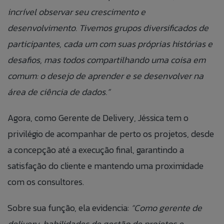
incrível observar seu crescimento e
desenvolvimento. Tivemos grupos diversificados de
participantes, cada um com suas próprias histórias e
desafios, mas todos compartilhando uma coisa em
comum: o desejo de aprender e se desenvolver na
área de ciência de dados.”
Agora, como Gerente de Delivery, Jéssica tem o
privilégio de acompanhar de perto os projetos, desde
a concepção até a execução final, garantindo a
satisfação do cliente e mantendo uma proximidade
com os consultores.
Fale Conosco
Sobre sua função, ela evidencia:
“Como gerente de
Banco de
Talk to Us
delivery, habilidades de gestão de projetos e