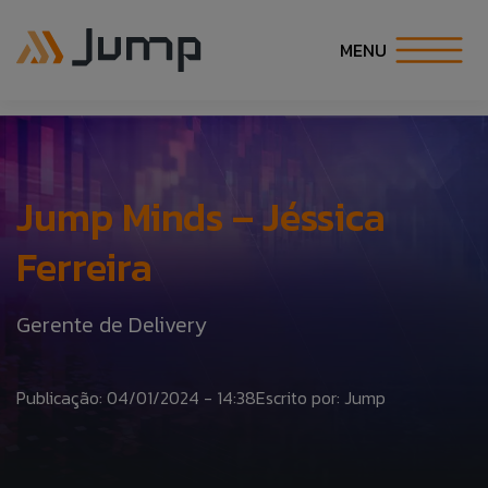
MENU
INÍCIO
SOBRE NÓS
Jump Minds – Jéssica
Ferreira
SOLUÇÕES
Gerente de Delivery
ESPECIALIDADES
CARREIRA
Publicação: 04/01/2024 - 14:38
Escrito por: Jump
COE