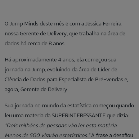
BLOG
O Jump Minds deste mês é com a Jéssica Ferreira,
ÁREA DO COLABORADOR
nossa Gerente de Delivery, que trabalha na área de
FALE CONOSO
dados há cerca de 8 anos.
CANAL DE ÉTICA
Há aproximadamente 4 anos, ela começou sua
jornada na Jump, evoluindo da área de Líder de
Ciência de Dados para Especialista de Pré-vendas e,
PT
agora, Gerente de Delivery.
EN
Sua jornada no mundo da estatística começou quando
ES
leu uma matéria da SUPERINTERESSANTE que dizia:
“Dois milhões de pessoas vão ler esta matéria.
IT
Menos de 500 virarão estatísticos.”
A frase a desafiou