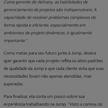
Como gerente de delivery, as habilidades de
contato com o titular dos dados para fins de
relacionamento e ações de seleção para vaga.
gerenciamento de projetos são indispensáveis. A
capacidade de resolver problemas complexos de
forma rápida e eficiente, especialmente em
ambientes de projeto dinâmicos, é igualmente
importante.”
Como metas para seu futuro junto à Jump, Jéssica
quer garantir que cada projeto reflita os altos padrões
de qualidade da Jump e que cada cliente sinta que suas
necessidades foram não apenas atendidas, mas
superadas.
Para finalizar, ela conta um pouco sobre sua
experiência trabalhando na Jump:
“Visto a camisa da