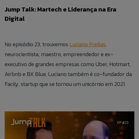
BLOG
Jump Talk: Martech e Liderança na Era
Digital
ÁREA DO COLABORADOR
FALE CONOSO
No episódio 23, trouxemos
Luciano Freitas
,
neurocientista, maestro, empreendedor e ex-
CANAL DE ÉTICA
executivo de grandes empresas como Uber, Hotmart,
Airbnb e BX Blue, Luciano também é co-fundador da
Facily, startup que se tornou um unicórnio em 2021.
PT
EN
ES
IT