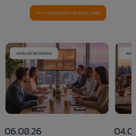
ACESSAR O BLOG DA JUMP
ANÁLISE DE DADOS
ANÁL
06.08.26
04.0