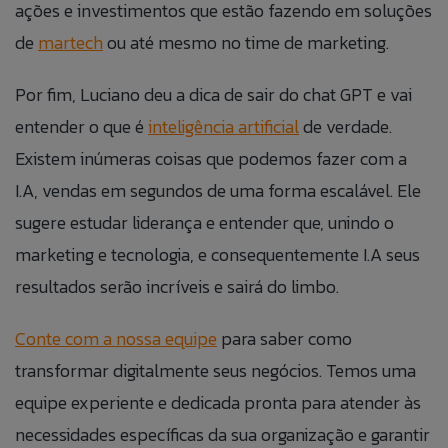
ações e investimentos que estão fazendo em soluções
de
martech
ou até mesmo no time de marketing.
Por fim, Luciano deu a dica de sair do chat GPT e vai
Fale Conosco
Banco de
Talk to Us
entender o que é
inteligência artificial
de verdade.
Existem inúmeras coisas que podemos fazer com a
Currículos
Caso queira realizar alguma reclamação de
I.A, vendas em segundos de uma forma escalável. Ele
If you want to make a complaint anonymously,
maneira anônima, você pode fazê-lo clicando no
sugere estudar liderança e entender que, unindo o
you can do so by clicking the button to the side:
Preencha as informações abaixo para
botão ao lado:
adicionar suas informações ao nosso banco
marketing e tecnologia, e consequentemente I.A seus
ACCESS ANONYMOUS FORM.
ACESSAR FORMULÁRIO ANÔNIMO.
de currículos.
resultados serão incríveis e sairá do limbo.
Conte com a nossa equipe
para saber como
transformar digitalmente seus negócios. Temos uma
equipe experiente e dedicada pronta para atender às
necessidades específicas da sua organização e garantir