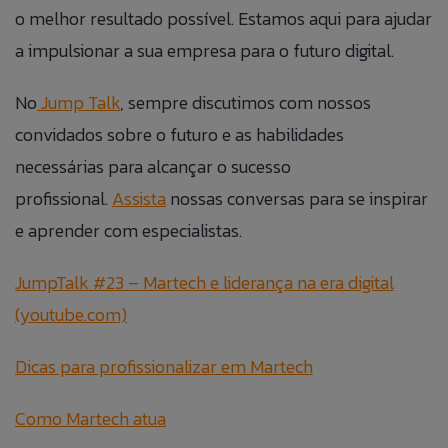
o melhor resultado possível. Estamos aqui para ajudar
a impulsionar a sua empresa para o futuro digital.
ANEXAR CURRÍCULO
No
Jump Talk
, sempre discutimos com nossos
Aceito que meus dados sejam utilizados para
convidados sobre o futuro e as habilidades
possibilitar que a Jump Label identifique e entre em
contato com o titular dos dados para fins de
necessárias para alcançar o sucesso
relacionamento e ações de seleção para vaga.
profissional.
Assista
nossas conversas para se inspirar
e aprender com especialistas.
JumpTalk #23 – Martech e liderança na era digital
(youtube.com)
Dicas para profissionalizar em Martech
Como Martech atua