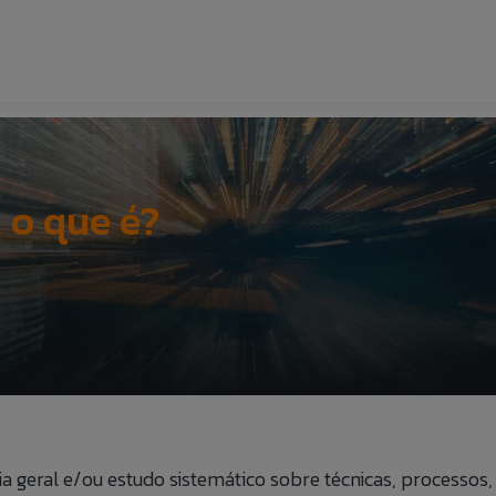
INÍCIO
SOBRE NÓ
, o que é?
SOLUÇÕE
ESPECIAL
CARREIRA
COE
eoria geral e/ou estudo sistemático sobre técnicas, process