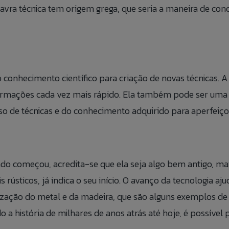
lavra técnica tem origem grega, que seria a maneira de co
BLOG
ÁREA
FALE 
conhecimento científico para criação de novas técnicas. 
ormações cada vez mais rápido. Ela também pode ser uma fac
CANAL
 uso de técnicas e do conhecimento adquirido para aperfeiço
ndo começou, acredita-se que ela seja algo bem antigo, mai
rústicos, já indica o seu início. O avanço da tecnologia a
ização do metal e da madeira, que são alguns exemplos de 
endo a história de milhares de anos atrás até hoje, é possí