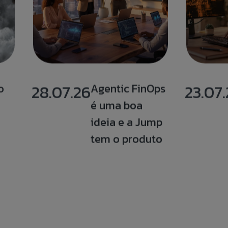
o
28.07.26
Agentic FinOps
23.07
é uma boa
ideia e a Jump
tem o produto