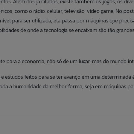
entos. Além dos já citados, existe também os jogos, os div
icos, como o rádio, celular, televisão, vídeo game. No pos
onível para ser utilizada, ela passa por máquinas que preci
lidades de onde a tecnologia se encaixam são tão grandes, 
e para a economia, não só de um lugar, mas do mundo inte
s e estudos feitos para se ter avanço em uma determinada á
oda a humanidade da melhor forma, seja em máquinas para
Conosco
o Us
 de
Preencha as informações abaix
lizar alguma reclamação de maneira anônima,
make a complaint anonymously, you can do
adicionar suas informações ao
ACESSAR FORMULÁ
ACCESS ANONYMO