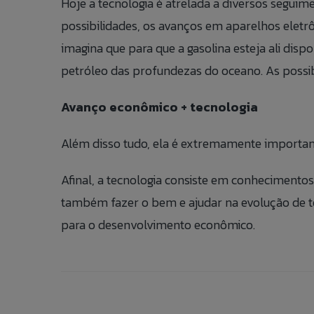
Hoje a tecnologia é atrelada a diversos seguim
possibilidades, os avanços em aparelhos eletrôn
imagina que para que a gasolina esteja ali disp
petróleo das profundezas do oceano. As possibi
Avanço econômico + tecnologia
Além disso tudo, ela é extremamente important
Afinal, a tecnologia consiste em conhecimento
também fazer o bem e ajudar na evolução de t
para o desenvolvimento econômico.
Fale 
Talk t
Banco
Caso queira rea
If you want to 