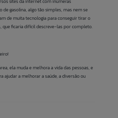
ersos sites da internet com inúmeras
to de gasolina, algo tão simples, mas nem se
sam de muita tecnologia para conseguir tirar o
que ficaria difícil descreve-las por completo.
iro!
rea, ela muda e melhora a vida das pessoas, e
 ajudar a melhorar a saúde, a diversão ou
o para
 nosso banco
RIO ANÔNIMO.
US FORM.