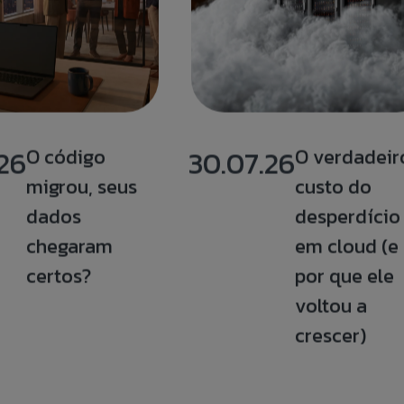
26
O código
30.07.26
O verdadeir
migrou, seus
custo do
dados
desperdício
chegaram
em cloud (e
certos?
por que ele
voltou a
crescer)