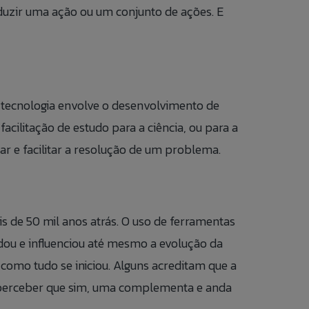
nduzir uma ação ou um conjunto de ações. E
 DO COLABORADOR
CONOSO
A tecnologia envolve o desenvolvimento de
ilitação de estudo para a ciência, ou para a
 DE ÉTICA
ar e facilitar a resolução de um problema.
PT
s de 50 mil anos atrás. O uso de ferramentas
EN
judou e influenciou até mesmo a evolução da
como tudo se iniciou. Alguns acreditam que a
ES
vel perceber que sim, uma complementa e anda
IT