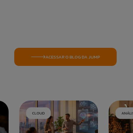
ACESSAR O BLOG DA JUMP
em contato com o
CLOUD
ANÁLI