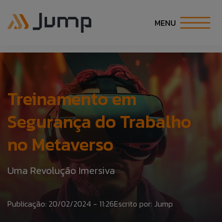
MENU
INÍCIO
SOBRE NÓS
Treinamento em
Segurança do Trabalho
SOLUÇÕES
no Metaverso
ESPECIALIDADES
Uma Revolução Imersiva
CARREIRA
Publicação: 20/02/2024 - 11:26
COE
Escrito por: Jump