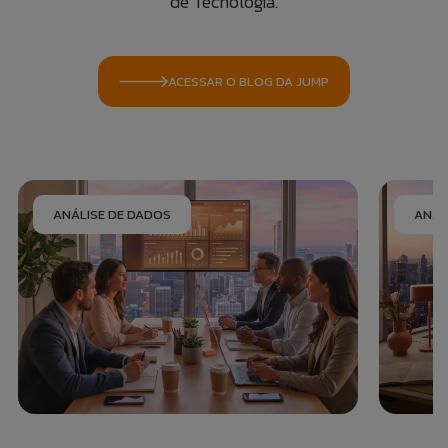
de Tecnologia.
ACESSAR O BLOG DA JUMP
ANÁLISE DE DADOS
ANÁL