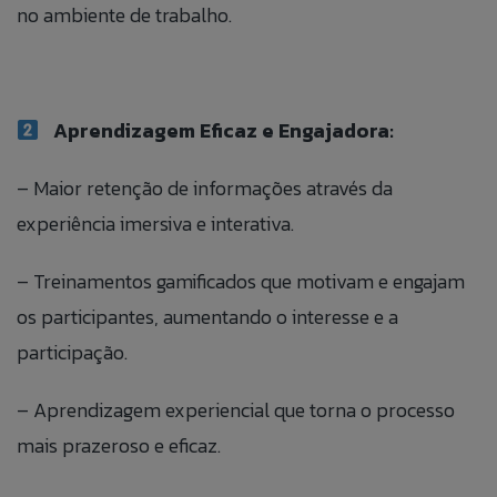
no ambiente de trabalho.
Aprendizagem Eficaz e Engajadora:
Fale Conosco
Banco de
Talk to Us
– Maior retenção de informações através da
Currículos
experiência imersiva e interativa.
Caso queira realizar alguma reclamação de
If you want to make a complaint anonymously,
maneira anônima, você pode fazê-lo clicando no
you can do so by clicking the button to the side:
Preencha as informações abaixo para
– Treinamentos gamificados que motivam e engajam
botão ao lado:
adicionar suas informações ao nosso banco
ACCESS ANONYMOUS FORM.
os participantes, aumentando o interesse e a
ACESSAR FORMULÁRIO ANÔNIMO.
de currículos.
participação.
– Aprendizagem experiencial que torna o processo
mais prazeroso e eficaz.