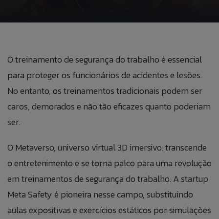
BLOG
ÁREA DO COLABORADOR
O treinamento de segurança do trabalho é essencial
FALE CONOSO
para proteger os funcionários de acidentes e lesões.
No entanto, os treinamentos tradicionais podem ser
CANAL DE ÉTICA
caros, demorados e não tão eficazes quanto poderiam
ser.
PT
O Metaverso, universo virtual 3D imersivo, transcende
EN
o entretenimento e se torna palco para uma revolução
em treinamentos de segurança do trabalho. A startup
ES
Meta Safety é pioneira nesse campo, substituindo
IT
aulas expositivas e exercícios estáticos por simulações