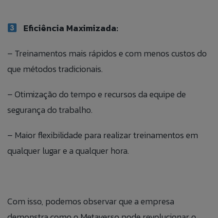
Eficiência Maximizada:
ANEXAR CURRÍCULO
– Treinamentos mais rápidos e com menos custos do
que métodos tradicionais.
Aceito que meus dados sejam utilizados para
possibilitar que a Jump Label identifique e entre em
contato com o titular dos dados para fins de
– Otimização do tempo e recursos da equipe de
relacionamento e ações de seleção para vaga.
segurança do trabalho.
– Maior flexibilidade para realizar treinamentos em
qualquer lugar e a qualquer hora.
Com isso, podemos observar que a empresa
demonstra como o Metaverso pode revolucionar o