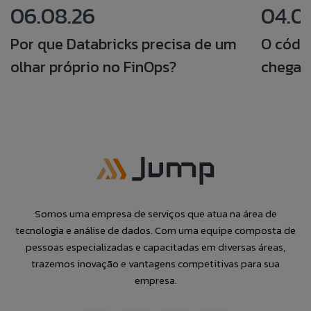
06.08.26
04.0
Por que Databricks precisa de um
O códi
olhar próprio no FinOps?
chegar
Somos uma empresa de serviços que atua na área de
tecnologia e análise de dados. Com uma equipe composta de
pessoas especializadas e capacitadas em diversas áreas,
trazemos inovação e vantagens competitivas para sua
empresa.