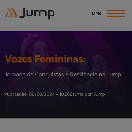
MENU
INÍCIO
SOBRE NÓS
Vozes Femininas:
SOLUÇÕES
Jornada de Conquistas e Resiliência na Jump
ESPECIALIDADES
Publicação: 08/03/2024 - 10:26
Escrito por: Jump
CARREIRA
COE