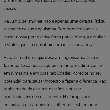
profissional que vai muito além das expectativas
iniciais.
ANEXAR CURRÍCULO
Na Jump, ser mulher não é apenas uma característica,
é uma força que impulsiona. Somos encorajadas a
Aceito que meus dados sejam utilizados para
trazer nossa perspectiva única para a mesa, a desafiar
possibilitar que a Jump Label identifique e entre em
contato com o titular dos dados para fins de
o status quo e a contribuir com ideias inovadoras.
relacionamento e ações de seleção para vaga.
Para as mulheres que desejam ingressar na área e
fazer parte da nossa equipe na Jump, eu diria: confie
em si mesma e em suas habilidades. Acredite no seu
potencial para causar impacto e fazer a diferença. Não
tenha medo de assumir desafios e buscar
oportunidades de crescimento. Na Jump, você
encontrará um ambiente acolhedor e estimulante,