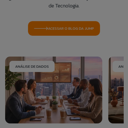
de Tecnologia.
ACESSAR O BLOG DA JUMP
ANÁLISE DE DADOS
ANÁL