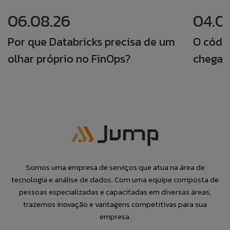
06.08.26
04.0
Por que Databricks precisa de um
O códi
olhar próprio no FinOps?
chegar
Somos uma empresa de serviços que atua na área de
tecnologia e análise de dados. Com uma equipe composta de
pessoas especializadas e capacitadas em diversas áreas,
trazemos inovação e vantagens competitivas para sua
empresa.