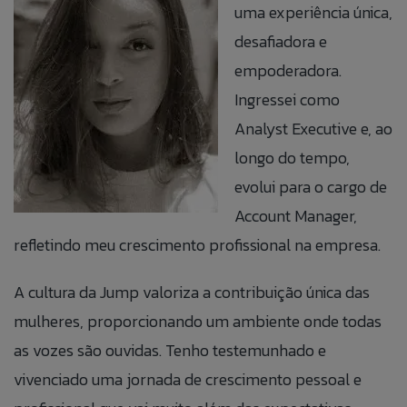
uma experiência única,
desafiadora e
empoderadora.
Ingressei como
Fale Conosco
Banco de
Talk to Us
Analyst Executive e, ao
longo do tempo,
Currículos
Caso queira realizar alguma reclamação de
evolui para o cargo de
If you want to make a complaint anonymously,
maneira anônima, você pode fazê-lo clicando no
you can do so by clicking the button to the side:
Preencha as informações abaixo para
Account Manager,
botão ao lado:
adicionar suas informações ao nosso banco
ACCESS ANONYMOUS FORM.
refletindo meu crescimento profissional na empresa.
ACESSAR FORMULÁRIO ANÔNIMO.
de currículos.
A cultura da Jump valoriza a contribuição única das
mulheres, proporcionando um ambiente onde todas
as vozes são ouvidas. Tenho testemunhado e
vivenciado uma jornada de crescimento pessoal e