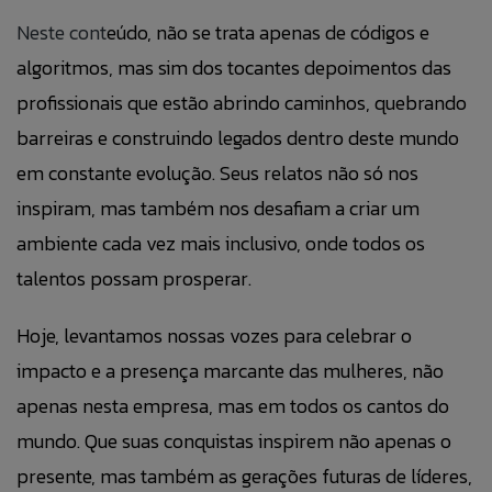
BLOG
Neste cont
eúdo, não se trata apenas de códigos e
algoritmos, mas sim dos tocantes depoimentos das
ÁREA DO COLABORADOR
profissionais que estão abrindo caminhos, quebrando
barreiras e construindo legados dentro deste mundo
FALE CONOSO
em constante evolução. Seus relatos não só nos
CANAL DE ÉTICA
inspiram, mas também nos desafiam a criar um
ambiente cada vez mais inclusivo, onde todos os
talentos possam prosperar.
PT
Hoje, levantamos nossas vozes para celebrar o
EN
impacto e a presença marcante das mulheres, não
ES
apenas nesta empresa, mas em todos os cantos do
mundo. Que suas conquistas inspirem não apenas o
IT
presente, mas também as gerações futuras de líderes,