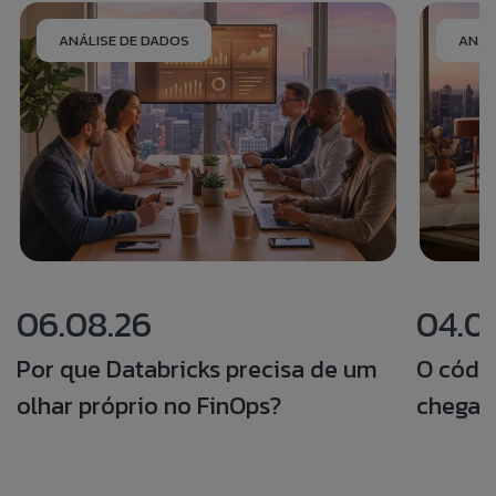
ANÁLISE DE DADOS
ANÁL
06.08.26
04.0
Por que Databricks precisa de um
O códi
olhar próprio no FinOps?
chegar