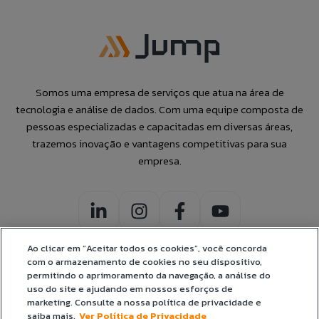
Somos uma empresa de serviços que atua na área de
tecnologia e análise de dados. Com uma equipe composta de
pessoas especializadas e capacitadas em diversas áreas,
trazemos inovação e vantagens competitivas para sua
empresa.
Ao clicar em “Aceitar todos os cookies”, você concorda
com o armazenamento de cookies no seu dispositivo,
permitindo o aprimoramento da navegação, a análise do
uso do site e ajudando em nossos esforços de
CERTIFICADOS:
marketing. Consulte a nossa política de privacidade e
saiba mais.
Ver Política de Privacidade