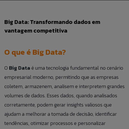
BLOG
Big Data: Transformando dados em
ÁREA DO COLABORADOR
vantagem competitiva
FALE CONOSO
O que é Big Data?
CANAL DE ÉTICA
O
Big Data
é uma tecnologia fundamental no cenário
empresarial moderno, permitindo que as empresas
PT
coletem, armazenem, analisem e interpretem grandes
EN
volumes de dados. Esses dados, quando analisados
corretamente, podem gerar insights valiosos que
ES
ajudam a melhorar a tomada de decisão, identificar
IT
tendências, otimizar processos e personalizar