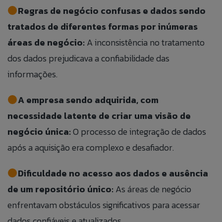
Regras de negócio confusas e dados sendo
tratados de diferentes formas por inúmeras
áreas de negócio:
A inconsistência no tratamento
dos dados prejudicava a confiabilidade das
informações.
ANEXAR CURRÍCULO
A empresa sendo adquirida, com
necessidade latente de criar uma visão de
Aceito que meus dados sejam utilizados para
negócio única:
O processo de integração de dados
possibilitar que a Jump Label identifique e entre em
após a aquisição era complexo e desafiador.
contato com o titular dos dados para fins de
relacionamento e ações de seleção para vaga.
Dificuldade no acesso aos dados e ausência
de um repositório único:
As áreas de negócio
enfrentavam obstáculos significativos para acessar
dados confiáveis e atualizados.