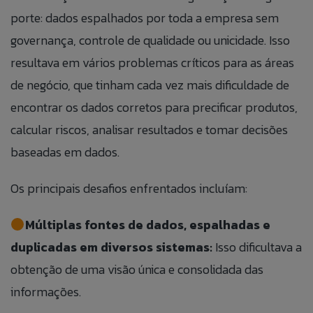
porte: dados espalhados por toda a empresa sem
governança, controle de qualidade ou unicidade. Isso
resultava em vários problemas críticos para as áreas
de negócio, que tinham cada vez mais dificuldade de
encontrar os dados corretos para precificar produtos,
calcular riscos, analisar resultados e tomar decisões
baseadas em dados.
Fale Conosco
Banco de
Talk to Us
Os principais desafios enfrentados incluíam:
Currículos
Múltiplas fontes de dados, espalhadas e
Caso queira realizar alguma reclamação de
If you want to make a complaint anonymously,
maneira anônima, você pode fazê-lo clicando no
duplicadas em diversos sistemas:
Isso dificultava a
you can do so by clicking the button to the side:
Preencha as informações abaixo para
botão ao lado:
obtenção de uma visão única e consolidada das
adicionar suas informações ao nosso banco
ACCESS ANONYMOUS FORM.
ACESSAR FORMULÁRIO ANÔNIMO.
de currículos.
informações.