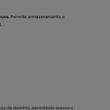
ouse.
Permite armazenamento e
.
o para
 nosso banco
RIO ANÔNIMO.
US FORM.
cas de domínio, permitindo acesso e