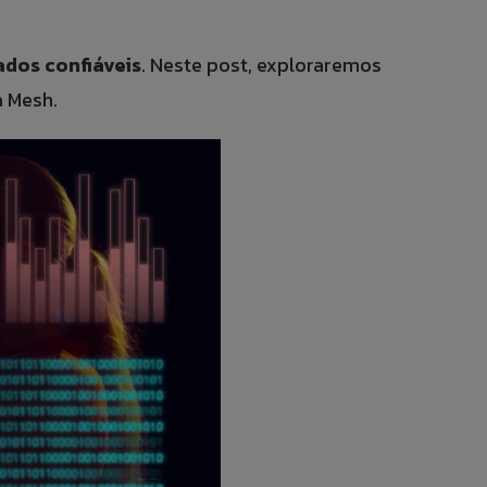
dos confiáveis
. Neste post, exploraremos
 DO COLABORADOR
a Mesh.
CONOSO
 DE ÉTICA
PT
EN
ES
IT