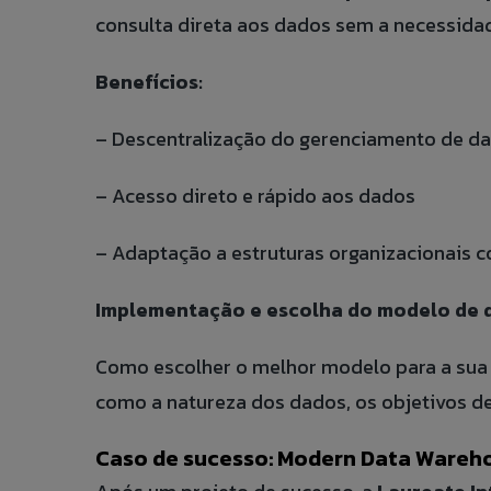
E-MAIL:
consulta direta aos dados sem a necessidad
PHONE:
TELEFONE:
Benefícios:
ANEXAR CURRÍC
SUBJECT:
ASSUNTO:
– Descentralização do gerenciamento de d
Aceito que meus 
titular dos dado
– Acesso direto e rápido aos dados
MESSAGE:
MENSAGEM:
– Adaptação a estruturas organizacionais 
Implementação e escolha do modelo de 
Como escolher o melhor modelo para a sua
como a natureza dos dados, os objetivos de
Caso de sucesso: Modern Data Wareho