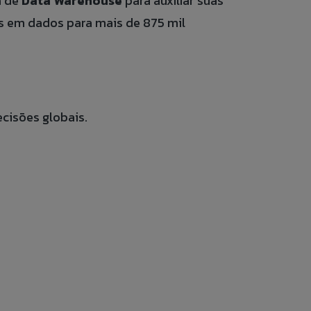
a de
Data Warehouse
para auxiliar suas
s em dados para mais de 875 mil
cisões globais.