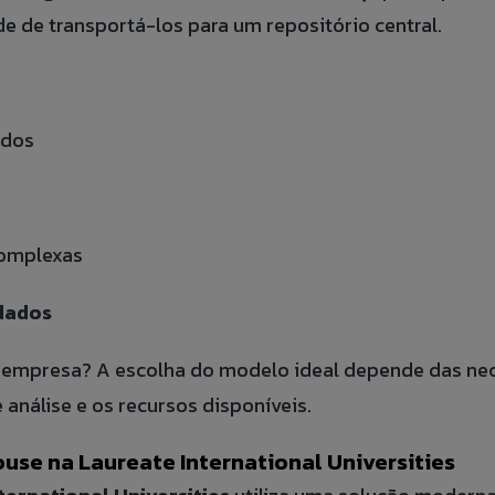
e de transportá-los para um repositório central.
ULO
ados
dados sejam utilizados para possibilitar que a Jump Label identifique e entre 
s para fins de relacionamento e ações de seleção para vaga.
complexas
dados
 empresa? A escolha do modelo ideal depende das nec
 análise e os recursos disponíveis.
use na Laureate International Universities