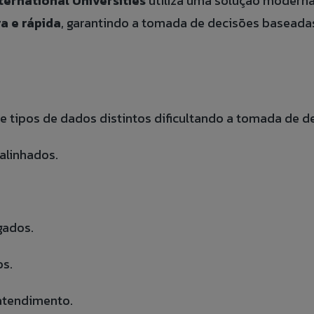
ternational Universities
utiliza uma solução modern
a e rápida
, garantindo a tomada de decisões baseada
 tipos de dados distintos dificultando a tomada de de
alinhados.
gados.
os.
atendimento.