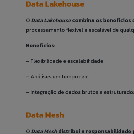
Data Lakehouse
O
Data Lakehouse
combina os benefícios 
processamento flexível e escalável de qual
Benefícios:
Fale 
Talk t
– Flexibilidade e escalabilidade
Banco
– Análises em tempo real
Caso queira rea
If you want to 
Currí
você pode fazê-
so by clicking t
– Integração de dados brutos e estruturado
NOME
FULL NAME:
COMPLETO:
Data Mesh
COMPANY:
EMPRESA:
O
Data Mesh
distribui a responsabilidad
E-MAIL: