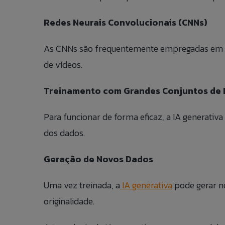
E-MAIL:
Redes Neurais Convolucionais (CNNs)
PHONE:
TELEFONE:
ANEXAR CURRÍC
As CNNs são frequentemente empregadas em t
SUBJECT:
ASSUNTO:
de vídeos.
Aceito que meus 
titular dos dado
Treinamento com Grandes Conjuntos de
MESSAGE:
MENSAGEM:
Para funcionar de forma eficaz, a IA generativ
dos dados.
Geração de Novos Dados
Uma vez treinada, a
IA generativa
pode gerar n
originalidade.