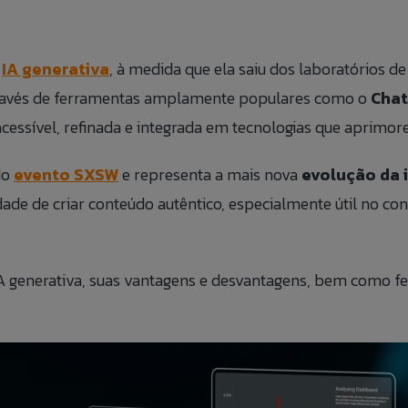
BLOG
a
IA generativa
, à medida que ela saiu dos laboratórios d
ÁREA
através de ferramentas amplamente populares como o
Chat
cessível, refinada e integrada em tecnologias que aprimore
FALE 
do
evento SXSW
e representa a mais nova
evolução da i
CANAL
ade de criar conteúdo autêntico, especialmente útil no co
 IA generativa, suas vantagens e desvantagens, bem como