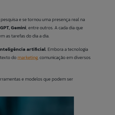
e pesquisa e se tornou uma presença real na
 DO COLABORADOR
GPT, Gemini
, entre outros. A cada dia que
m as tarefas do dia a dia.
CONOSO
nteligência artificial
. Embora a tecnologia
 DE ÉTICA
ntexto do
marketing
, comunicação em diversos
PT
 ferramentas e modelos que podem ser
EN
ES
IT