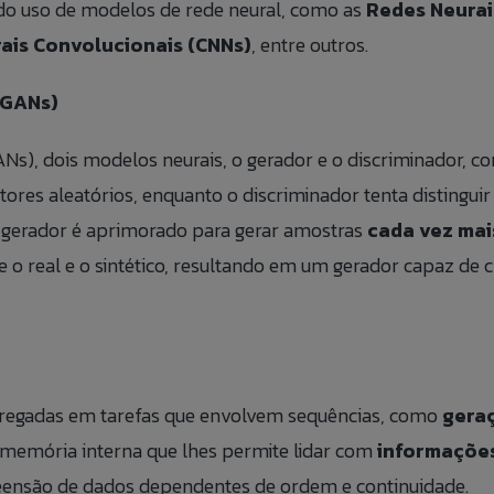
s do uso de modelos de rede neural, como as
Redes Neurai
ais Convolucionais (CNNs)
, entre outros.
(GANs)
ANs), dois modelos neurais, o gerador e o discriminador, 
ores aleatórios, enquanto o discriminador tenta distinguir
Conosco
o Us
o gerador é aprimorado para gerar amostras
cada vez mais
 de
 o real e o sintético, resultando em um gerador capaz de
Preencha as informações abaix
lizar alguma reclamação de maneira anônima,
make a complaint anonymously, you can do
adicionar suas informações ao
culos
ACESSAR FORMULÁ
ACCESS ANONYMO
lo clicando no botão ao lado:
he button to the side:
de currículos.
regadas em tarefas que envolvem sequências, como
geraç
memória interna que lhes permite lidar com
informações
ensão de dados dependentes de ordem e continuidade.