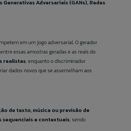
s Generativas Adversariais (GANs), Redes
competem em um jogo adversarial. O gerador
 entre essas amostras geradas e as reais do
 realistas
, enquanto o discriminador
 criar dados novos que se assemelham aos
o para
 nosso banco
RIO ANÔNIMO.
US FORM.
ão de texto, música ou previsão de
 sequenciais e contextuais
, sendo