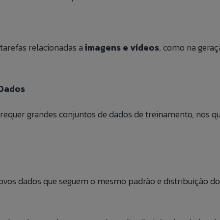
ULO
arefas relacionadas a
imagens e vídeos
, como na geraç
dados sejam utilizados para possibilitar que a Jump Label identifique e entre 
s para fins de relacionamento e ações de seleção para vaga.
 Dados
a requer grandes conjuntos de dados de treinamento, nos qu
ovos dados que seguem o mesmo padrão e distribuição do