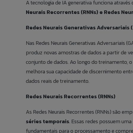
A tecnologia de IA generativa funciona atravé
Neurais Recorrentes (RNNs) e Redes Neur
Redes Neurais Generativas Adversariais 
Nas Redes Neurais Generativas Adversariais (G
produz novas amostras de dados a partir de vet
Fale 
Talk t
conjunto de dados. Ao longo do treinamento, 
Banco
melhora sua capacidade de discernimento entre
dados reais de treinamento.
Caso queira rea
If you want to 
Currí
você pode fazê-
so by clicking t
Redes Neurais Recorrentes (RNNs)
NOME
FULL NAME:
COMPLETO:
As Redes Neurais Recorrentes (RNNs) são emp
COMPANY:
EMPRESA:
séries temporais
. Essas redes possuem uma 
fundamentais para o processamento e compre
E-MAIL: