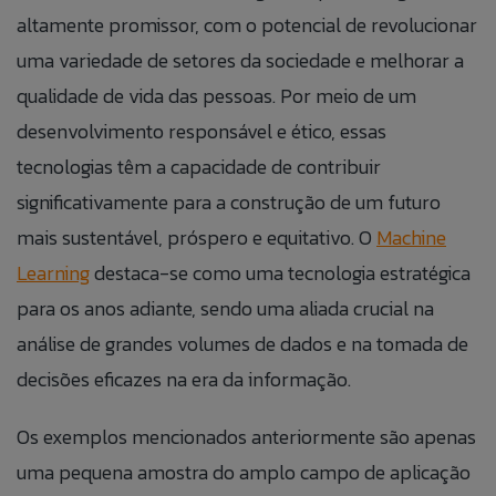
altamente promissor, com o potencial de revolucionar
uma variedade de setores da sociedade e melhorar a
qualidade de vida das pessoas. Por meio de um
desenvolvimento responsável e ético, essas
tecnologias têm a capacidade de contribuir
significativamente para a construção de um futuro
mais sustentável, próspero e equitativo. O
Machine
Fale Conosco
Banco de
Talk to Us
Learning
destaca-se como uma tecnologia estratégica
para os anos adiante, sendo uma aliada crucial na
Currículos
Caso queira realizar alguma reclamação de
análise de grandes volumes de dados e na tomada de
If you want to make a complaint anonymously,
maneira anônima, você pode fazê-lo clicando no
you can do so by clicking the button to the side:
Preencha as informações abaixo para
decisões eficazes na era da informação.
botão ao lado:
adicionar suas informações ao nosso banco
ACCESS ANONYMOUS FORM.
ACESSAR FORMULÁRIO ANÔNIMO.
de currículos.
Os exemplos mencionados anteriormente são apenas
uma pequena amostra do amplo campo de aplicação