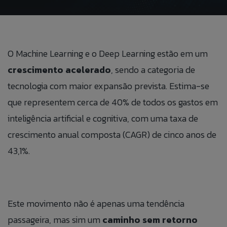
BLOG
ÁREA DO COLABORADOR
O Machine Learning e o Deep Learning estão em um
FALE CONOSO
crescimento acelerado
, sendo a categoria de
tecnologia com maior expansão prevista. Estima-se
CANAL DE ÉTICA
que representem cerca de 40% de todos os gastos em
inteligência artificial e cognitiva, com uma taxa de
crescimento anual composta (CAGR) de cinco anos de
PT
43,1%.
EN
ES
Este movimento não é apenas uma tendência
IT
passageira, mas sim um
caminho sem retorno