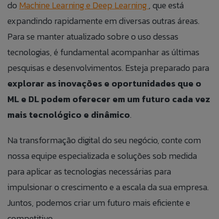
do
Machine Learning e Deep Learning
, que está
expandindo rapidamente em diversas outras áreas.
Para se manter atualizado sobre o uso dessas
tecnologias, é fundamental acompanhar as últimas
pesquisas e desenvolvimentos. Esteja preparado para
ANEXAR CURRÍCULO
explorar as inovações e oportunidades que o
ML e DL podem oferecer em um futuro cada vez
mais tecnológico e dinâmico
.
Aceito que meus dados sejam utilizados para
possibilitar que a Jump Label identifique e entre em
contato com o titular dos dados para fins de
Na transformação digital do seu negócio, conte com
relacionamento e ações de seleção para vaga.
nossa equipe especializada e soluções sob medida
para aplicar as tecnologias necessárias para
impulsionar o crescimento e a escala da sua empresa.
Juntos, podemos criar um futuro mais eficiente e
competitivo.