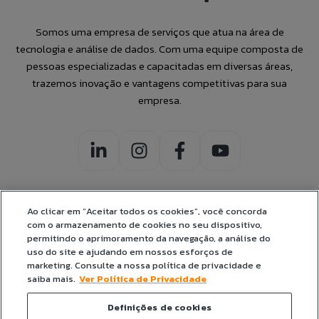
Somos uma empresa de serviços que atua na área de
tecnologia e análise de dados. Com uma equipe composta de
pessoas especializadas e capacitadas em diversas áreas,
trazemos inovação e vantagens competitivas para sua
empresa.
Ao clicar em “Aceitar todos os cookies”, você concorda
com o armazenamento de cookies no seu dispositivo,
CERTIFICADOS:
permitindo o aprimoramento da navegação, a análise do
uso do site e ajudando em nossos esforços de
marketing. Consulte a nossa política de privacidade e
saiba mais.
Ver Política de Privacidade
Definições de cookies
© Jump Label Solutions 2026. Todos os direitos reservados.