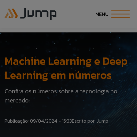
MENU
INÍCIO
SOBRE NÓS
Machine Learning e Deep
Learning em números
SOLUÇÕES
Confira os números sobre a tecnologia no
ESPECIALIDADES
mercado:
CARREIRA
Publicação: 09/04/2024 - 15:33
Escrito por: Jump
COE