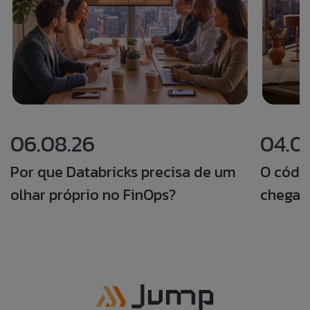
06.08.26
04.0
Por que Databricks precisa de um
O códi
olhar próprio no FinOps?
chegar